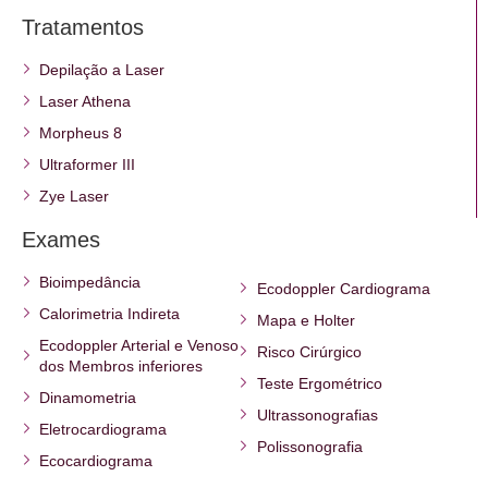
Tratamentos
Depilação a Laser
Laser Athena
Morpheus 8
Ultraformer III
Zye Laser
Exames
Bioimpedância
Ecodoppler Cardiograma
Calorimetria Indireta
Mapa e Holter
Ecodoppler Arterial e Venoso
Risco Cirúrgico
dos Membros inferiores
Teste Ergométrico
Dinamometria
Ultrassonografias
Eletrocardiograma
Polissonografia
Ecocardiograma