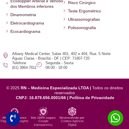
Ecodoppler Arterial e Venoso
Risco Cirúrgico
dos Membros inferiores
Teste Ergométrico
Dinamometria
Ultrassonografias
Eletrocardiograma
Polissonografia
Ecocardiograma
Albany Medical Center, Salas 401, 402 e 404, Rua. 5 Norte
Águas Claras - Brasília - DF | CEP: 71907-720
Telefone
Segunda - Sexta
(61) 3964-7811
08:00 - 18:00
© 2025
RN – Medicina Especializada LTDA |
Todos os direitos
reservados
CNPJ: 16.879.656.0001/66
|
Política de Privacidade
Alta performance
Site 100% seguro
Desenvolvido por
PageSpeed Insights
Google
Criattus Agência
transparency
Digital